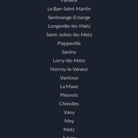
Le Ban-Saint-Martin
Serémange-Erzange
Longeville-lès-Metz
Saint-Julien-lès-Metz
Plappeville
Saulny
Lorry-lès-Metz
Norroy-le-Veneur
Vantoux
La Maxe
Plesnois
Chieulles
Vany
Mey
Metz
À faire