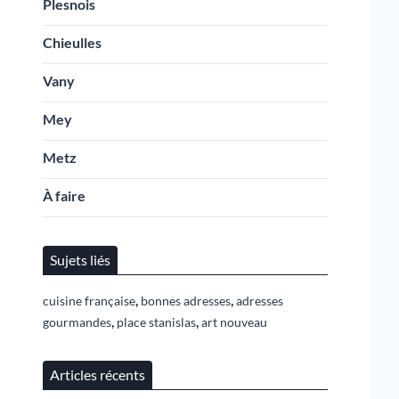
Plesnois
Chieulles
Vany
Mey
Metz
À faire
Sujets liés
,
,
cuisine française
bonnes adresses
adresses
,
,
gourmandes
place stanislas
art nouveau
Articles récents