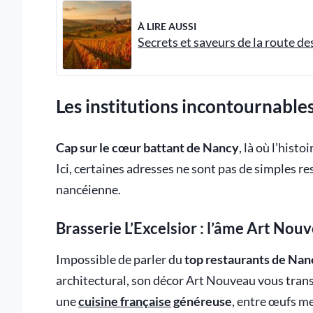
À LIRE AUSSI
Secrets et saveurs de la route de
Les institutions incontournable
Cap sur le cœur battant de Nancy
, là où l’hist
Ici, certaines adresses ne sont pas de simples r
nancéienne.
Brasserie L’Excelsior : l’âme Art Nou
Impossible de parler du
top restaurants de Nan
architectural, son décor Art Nouveau vous transp
une
cuisine française
généreuse
, entre œufs m