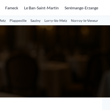
Fameck
Le Ban-Saint-Martin
Serémange-Erzange
Metz
Plappeville
Saulny
Lorry-lès-Metz
Norroy-le-Veneur