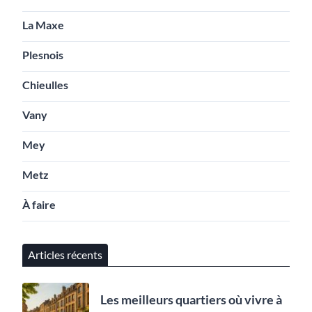
La Maxe
Plesnois
Chieulles
Vany
Mey
Metz
À faire
Articles récents
Les meilleurs quartiers où vivre à