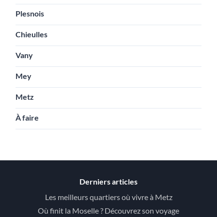
Plesnois
Chieulles
Vany
Mey
Metz
À faire
Derniers articles
Les meilleurs quartiers où vivre à Metz
Où finit la Moselle ? Découvrez son voyage