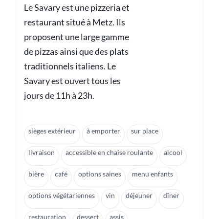
Le Savary est une pizzeria et
restaurant situé à Metz. Ils
proposent une large gamme
de pizzas ainsi que des plats
traditionnels italiens. Le
Savary est ouvert tous les
jours de 11h à 23h.
sièges extérieur
à emporter
sur place
livraison
accessible en chaise roulante
alcool
bière
café
options saines
menu enfants
options végétariennes
vin
déjeuner
dîner
restauration
dessert
assis