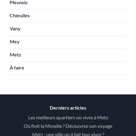
Plesnois
Chieulles
Vany
Mey
Metz
À faire
Derniers articles
Les meilleurs quartiers où vivre à Metz
Où finit la Moselle ? Découvrez son voyage
Metz : une ville où il fait bon vivre ?